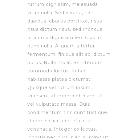
rutrum dignissim, malesuada
vitae nulla. Sed viverra, nisl
dapibus lobortis porttitor, risus
risus dictum risus, sed rhoncus
orci urna dignissim leo. Cras id
nunc nulla. Aliquam a tortor
fermentum, finibus elit ac, dictum
purus. Nulla mollis ex interdum
commodo luctus. In hac
habitasse platea dictumst.
Quisque vel rutrum ipsum.
Praesent at imperdiet diam. Ut
vel vulputate massa. Duis
condimentum tincidunt tristique.
Donec sollicitudin efficitur
venenatis. Integer ex lectus,
lobortis nec cursus ac, suscipit ut