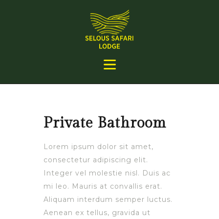
Private Bathroom
Lorem ipsum dolor sit amet,
consectetur adipiscing elit.
Integer vel molestie nisl. Duis ac
mi leo. Mauris at convallis erat.
Aliquam interdum semper luctus.
Aenean ex tellus, gravida ut